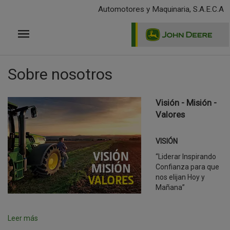
Pasar
Automotores y Maquinaria, S.A.E.C.A
al
contenido
principal
Sobre nosotros
Visión - Misión -
Valores
VISIÓN
“Liderar Inspirando
Confianza para que
nos elijan Hoy y
Mañana”
Leer más