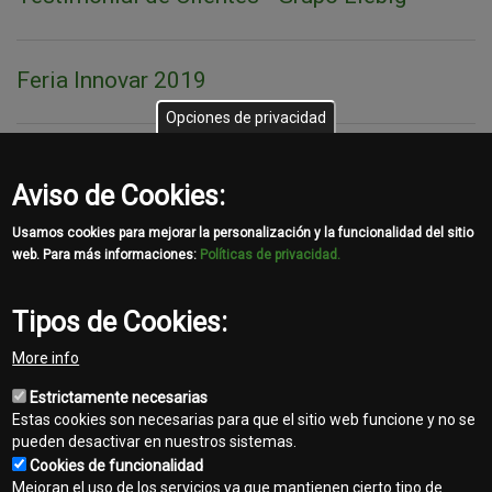
Feria Innovar 2019
Opciones de privacidad
Feria Original 2019
Aviso de Cookies:
Usamos cookies para mejorar la personalización y la funcionalidad del sitio
Video Institucional - Automaq John Deere
web. Para más informaciones:
Políticas de privacidad.
Tipos de Cookies:
Inauguración Sede Central
More info
Estrictamente necesarias
Estas cookies son necesarias para que el sitio web funcione y no se
pueden desactivar en nuestros sistemas.
Cookies de funcionalidad
Mejoran el uso de los servicios ya que mantienen cierto tipo de