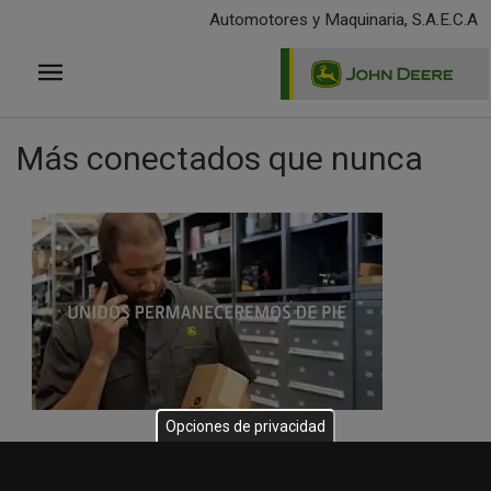
Pasar
Automotores y Maquinaria, S.A.E.C.A
al
contenido
principal
Más conectados que nunca
Opciones de privacidad