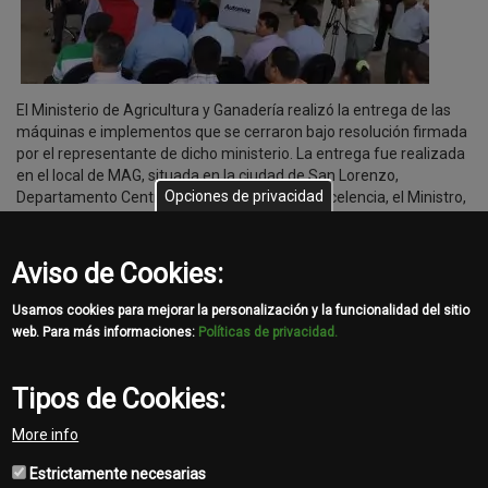
El Ministerio de Agricultura y Ganadería realizó la entrega de las
máquinas e implementos que se cerraron bajo resolución firmada
por el representante de dicho ministerio. La entrega fue realizada
en el local de MAG, situada en la ciudad de San Lorenzo,
Opciones de privacidad
Departamento Central; encabezado por su Excelencia, el Ministro,
Dr. Marcos Alberto Medina Britos, responsable de las acciones del
gobierno, que impulsan el desarrollo en el área de los pequeños
productores de distintos puntos del país.
Aviso de Cookies:
Usamos cookies para mejorar la personalización y la funcionalidad del sitio
Galería de imágenes.
web. Para más informaciones:
Políticas de privacidad.
Tipos de Cookies:
Share
More info
Facebook
Twitter
Email
Estrictamente necesarias