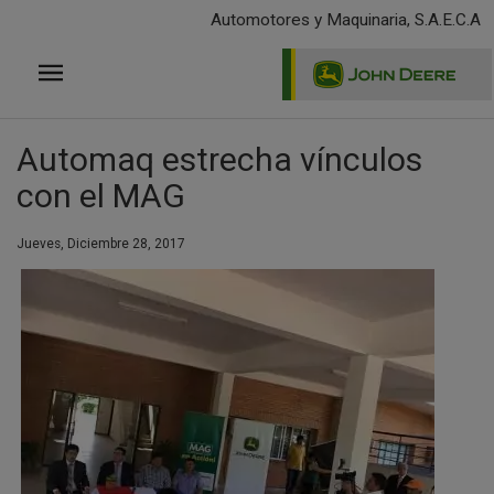
Pasar
Automotores y Maquinaria, S.A.E.C.A
al
contenido
principal
Automaq estrecha vínculos
con el MAG
Jueves, Diciembre 28, 2017