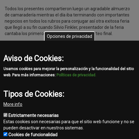
Todos los presentes compartieron luego un agradable almuerzo
de camaradería mientras el día iba terminando con importantes
negocios en todos los rubros para conjugar así otra exitosa feria
que llegó a su fin cuando Silvio Finkler, presentador de la feria
cantaba los primeros números para el gran sorteo final.
Opciones de privacidad
Los directivos de Automaq, agradecieron a todos los presentes no
Aviso de Cookies:
sin antes invitar a todos a prepararse para la próxima edición de la
Feria en el 2018.
Usamos cookies para mejorar la personalización y la funcionalidad del sitio
web. Para más informaciones:
Políticas de privacidad.
Ver galería
Tipos de Cookies:
Share
More info
Facebook
Twitter
Email
Estrictamente necesarias
Estas cookies son necesarias para que el sitio web funcione y no se
pueden desactivar en nuestros sistemas.
Cookies de funcionalidad