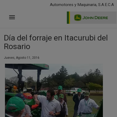
Pasar
Automotores y Maquinaria, S.A.E.C.A
al
contenido
principal
Día del forraje en Itacurubi del
Rosario
Jueves, Agosto 11, 2016