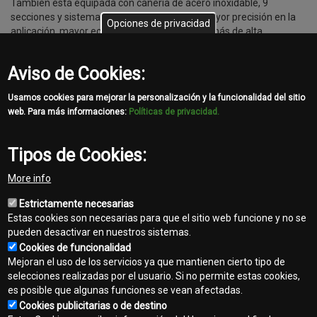
También está equipada con cañería de acero inoxidable, 9
secciones y sistema anti goteo, que traerá mayor precisión en la
Opciones de privacidad
aplicación, mayor economía de insumos, además de alta
durabilidad de la cañería del botalón.
Aviso de Cookies:
Usamos cookies para mejorar la personalización y la funcionalidad del sitio
web. Para más informaciones:
Políticas de privacidad.
Tipos de Cookies:
Share
More info
Facebook
Twitter
Email
Estrictamente necesarias
Estas cookies son necesarias para que el sitio web funcione y no se
pueden desactivar en nuestros sistemas.
Cookies de funcionalidad
Mejoran el uso de los servicios ya que mantienen cierto tipo de
selecciones realizadas por el usuario. Si no permite estas cookies,
es posible que algunas funciones se vean afectadas.
Contacto
Cookies publicitarias o de destino