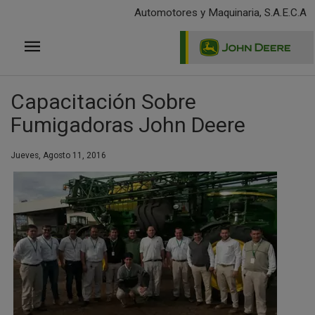
Pasar
Automotores y Maquinaria, S.A.E.C.A
al
contenido
principal
Capacitación Sobre
Fumigadoras John Deere
Jueves, Agosto 11, 2016