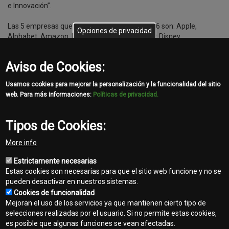
e Innovación”.
Las 5 empresas que encabezan la lista de 2016 son: Apple,
Opciones de privacidad
Alphabet, Amazon, Berkshire Hathaway y Walt Disney.
De las 1.500 empresas que se revisan cada año, John Deere
Aviso de Cookies:
ocupa el lugar número 46.
Usamos cookies para mejorar la personalización y la funcionalidad del sitio
web. Para más informaciones:
Políticas de privacidad.
Tipos de Cookies:
Share
More info
Facebook
Twitter
Email
Estrictamente necesarias
Estas cookies son necesarias para que el sitio web funcione y no se
pueden desactivar en nuestros sistemas.
Cookies de funcionalidad
Mejoran el uso de los servicios ya que mantienen cierto tipo de
selecciones realizadas por el usuario. Si no permite estas cookies,
es posible que algunas funciones se vean afectadas.