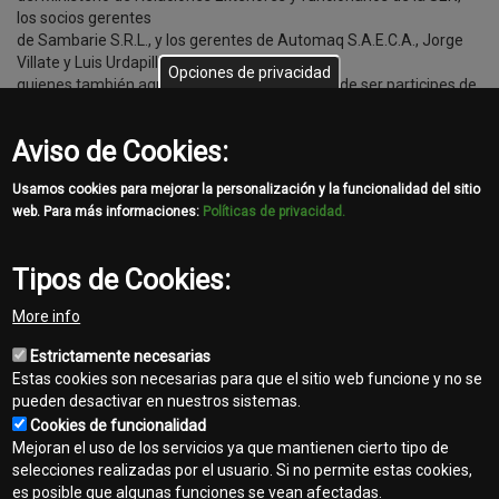
los socios gerentes
de Sambarie S.R.L., y los gerentes de Automaq S.A.E.C.A., Jorge
Villate y Luis Urdapilleta,
Opciones de privacidad
quienes también agradecieron la oportunidad de ser participes de
tan importante donación
y por ese medio sumar un grano de arena para ayudar a las
Aviso de Cookies:
familias necesitadas.
Usamos cookies para mejorar la personalización y la funcionalidad del sitio
web. Para más informaciones:
Políticas de privacidad.
Tipos de Cookies:
Share
More info
Facebook
Twitter
Email
Estrictamente necesarias
Estas cookies son necesarias para que el sitio web funcione y no se
pueden desactivar en nuestros sistemas.
Cookies de funcionalidad
Mejoran el uso de los servicios ya que mantienen cierto tipo de
selecciones realizadas por el usuario. Si no permite estas cookies,
es posible que algunas funciones se vean afectadas.