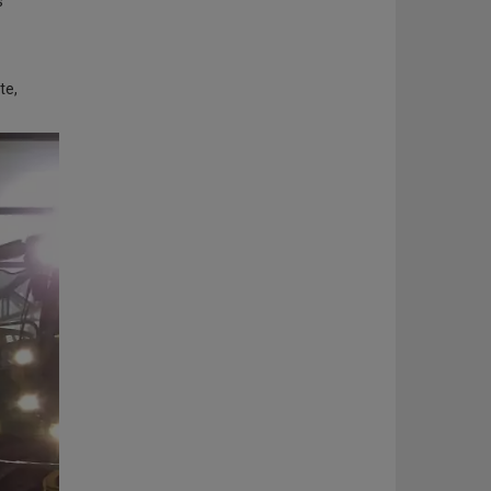
s
te,