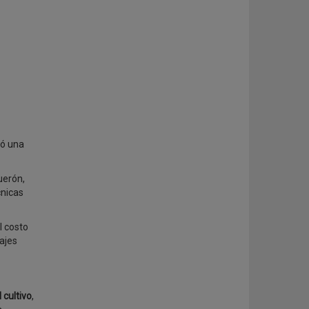
zó una
uerón,
cnicas
l costo
ajes
cultivo
,