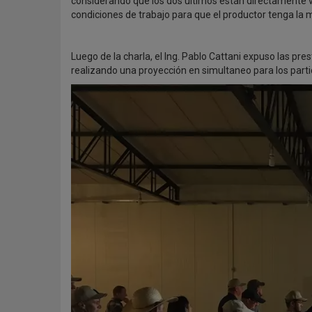
considerando que los dos últimos están directamente vi
condiciones de trabajo para que el productor tenga la m
Luego de la charla, el Ing. Pablo Cattani expuso las p
realizando una proyección en simultaneo para los parti