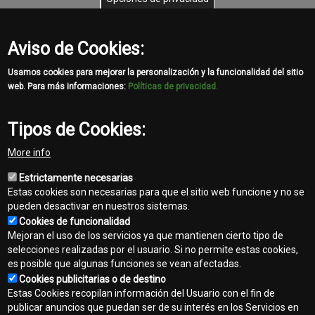
Inspirados en nuestra VISIÓN hemos posicionado a la Empresa en
lo más alto con la calidad John Deere y ahora debemos mantener
Aviso de Cookies:
este compromiso con nuestros clientes para que NOS ELIJAN HOY
Y MAÑANA.
Usamos cookies para mejorar la personalización y la funcionalidad del sitio
web. Para más informaciones:
Políticas de privacidad.
AUTOMAQ una vez más entre los Mejores de Latinoamérica!!
Tipos de Cookies:
Share
More info
Facebook
Twitter
Email
Estrictamente necesarias
Estas cookies son necesarias para que el sitio web funcione y no se
pueden desactivar en nuestros sistemas.
Cookies de funcionalidad
Mejoran el uso de los servicios ya que mantienen cierto tipo de
selecciones realizadas por el usuario. Si no permite estas cookies,
es posible que algunas funciones se vean afectadas.
Contacto
Cookies publicitarias o de destino
Footer
Estas Cookies recopilan información del Usuario con el fin de
Mapa del sitio
publicar anuncios que puedan ser de su interés en los Servicios en