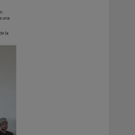
n.
a una
de la