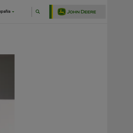
Search
mpañia
Buscar