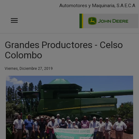
Pasar
Automotores y Maquinaria, S.A.E.C.A
al
contenido
principal
Grandes Productores - Celso
Colombo
Viernes, Diciembre 27, 2019