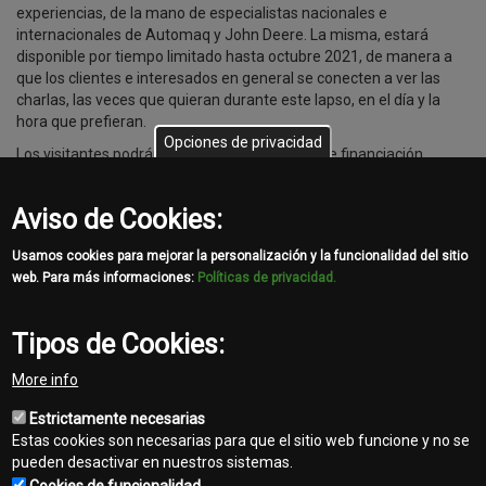
experiencias, de la mano de especialistas nacionales e
internacionales de Automaq y John Deere. La misma, estará
disponible por tiempo limitado hasta octubre 2021, de manera a
que los clientes e interesados en general se conecten a ver las
charlas, las veces que quieran durante este lapso, en el día y la
hora que prefieran.
Opciones de privacidad
Los visitantes podrán acceder a condiciones de financiación
exclusivas, soluciones de posventa y los mejores precios en
repuestos seleccionados. Para acceder a las diferentes charlas
Aviso de Cookies:
sólo deben acceder a
FERIA ORIGINAL VIRTUAL
, registrarse e
inscribirse a las charlas de su interés.
Usamos cookies para mejorar la personalización y la funcionalidad del sitio
web. Para más informaciones:
Políticas de privacidad.
Tipos de Cookies:
Share
More info
Facebook
Twitter
Email
Estrictamente necesarias
Estas cookies son necesarias para que el sitio web funcione y no se
pueden desactivar en nuestros sistemas.