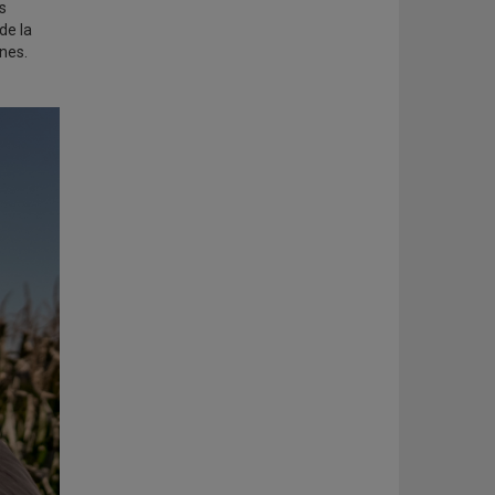
s
de la
ones.