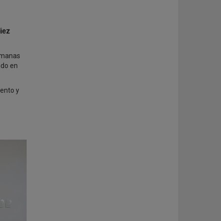
iez
semanas
ndo en
ento y