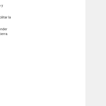
o y
litar la
ender
ierra.