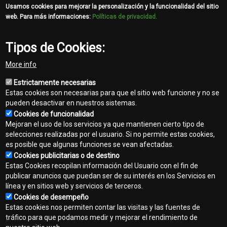
Usamos cookies para mejorar la personalización y la funcionalidad del sitio
web. Para más informaciones:
Políticas de privacidad.
Ver bases y condiciones
Tipos de Cookies:
Share
More info
Facebook
Twitter
Email
Estrictamente necesarias
Estas cookies son necesarias para que el sitio web funcione y no se
pueden desactivar en nuestros sistemas.
Cookies de funcionalidad
Mejoran el uso de los servicios ya que mantienen cierto tipo de
selecciones realizadas por el usuario. Si no permite estas cookies,
es posible que algunas funciones se vean afectadas.
Contacto
Cookies publicitarias o de destino
Footer
Estas Cookies recopilan información del Usuario con el fin de
Mapa del sitio
publicar anuncios que puedan ser de su interés en los Servicios en
menu
línea y en sitios web y servicios de terceros.
Normas de privacidad
Cookies de desempeño
Estas cookies nos permiten contar las visitas y las fuentes de
Aviso legal
tráfico para que podamos medir y mejorar el rendimiento de