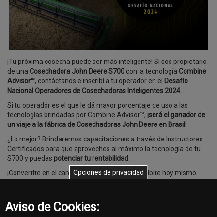
¡Tu próxima cosecha puede ser más inteligente! Si sos propietario
de una
Cosechadora John Deere S700
con la tecnología
Combine
Advisor™
, contáctanos e inscribí a tu operador en el
Desafío
Nacional Operadores de Cosechadoras Inteligentes 2024.
Si tu operador es el que le dá mayor porcentaje de uso a las
tecnologías brindadas por Combine Advisor™,
¡será el ganador de
un viaje a la fábrica de Cosechadoras John Deere en Brasil!
¿Lo mejor? Brindaremos capacitaciones a través de Instructores
Certificados para que aproveches al máximo la tecnología de tu
S700 y puedas
potenciar tu rentabilidad
.
Opciones de privacidad
¡Convertite en el campeón de la cosecha! Inscribite hoy mismo.
Inscripción y capacitación: 1/11/23 al 31/12/23
Comienzo de la competencia: 1/01/24 al 30/06/24
Aviso de Cookies:
Fecha de publicación del resultado final: 12/07/24
Fecha de la premiación: Septiembre/24