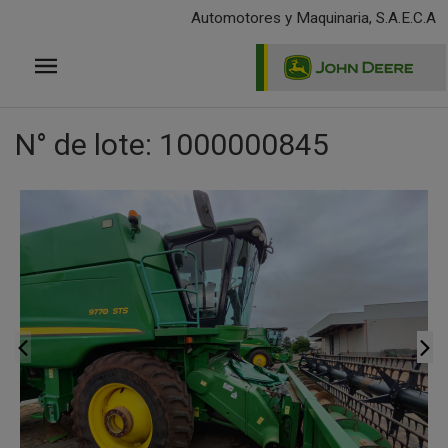
Pasar
Automotores y Maquinaria, S.A.E.C.A
al
contenido
principal
N° de lote: 1000000845