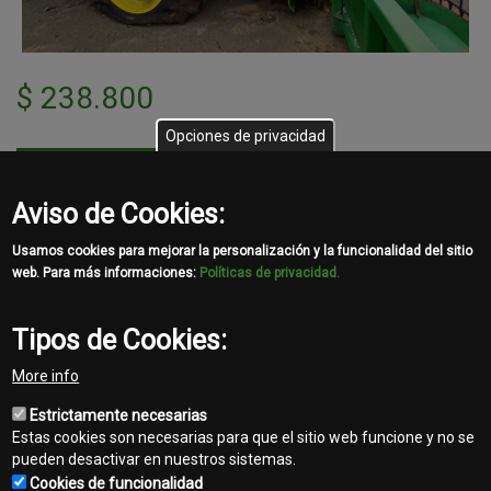
$
238.800
Opciones de privacidad
Hacé tu consulta
Aviso de Cookies:
Más información
Usamos cookies para mejorar la personalización y la funcionalidad del sitio
Tipo
Cosechadoras y plataformas
web. Para más informaciones:
Políticas de privacidad.
Marca
John Deere
Modelo
9770 STS + PC 635F
Tipos de Cookies:
Año
2012
More info
Comentarios
Horas de uso: consultar
Estrictamente necesarias
Estas cookies son necesarias para que el sitio web funcione y no se
pueden desactivar en nuestros sistemas.
Cookies de funcionalidad