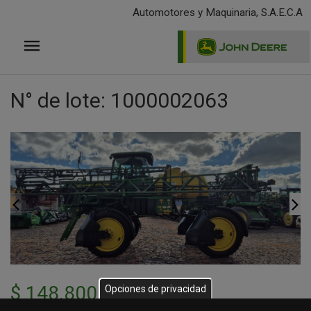
Pasar
Automotores y Maquinaria, S.A.E.C.A
al
contenido
principal
N° de lote: 1000002063
$
148.800
Opciones de privacidad