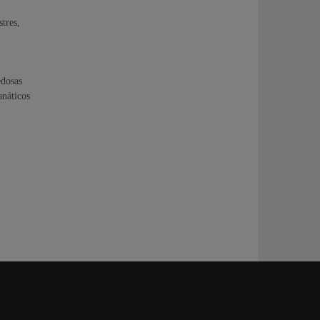
tres,
dosas
anáticos