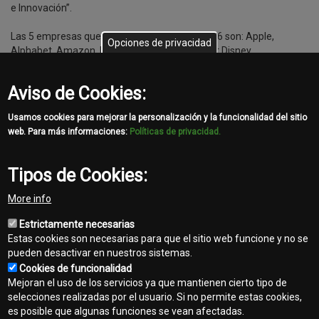
e Innovación”.
Las 5 empresas que encabezan la lista de 2016 son: Apple,
Opciones de privacidad
Alphabet, Amazon, Berkshire Hathaway y Walt Disney.
De las 1.500 empresas que se revisan cada año, John Deere
Aviso de Cookies:
ocupa el lugar número 46.
Usamos cookies para mejorar la personalización y la funcionalidad del sitio
web. Para más informaciones:
Políticas de privacidad.
Tipos de Cookies:
Share
More info
Facebook
Twitter
Email
Estrictamente necesarias
Estas cookies son necesarias para que el sitio web funcione y no se
pueden desactivar en nuestros sistemas.
Cookies de funcionalidad
Mejoran el uso de los servicios ya que mantienen cierto tipo de
selecciones realizadas por el usuario. Si no permite estas cookies,
es posible que algunas funciones se vean afectadas.