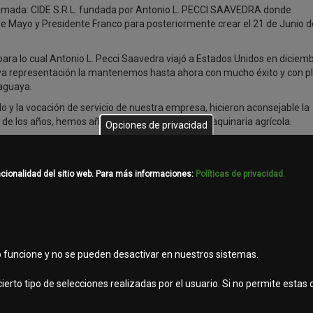
amada: CIDE S.R.L. fundada por Antonio L. PECCI SAAVEDRA donde
de Mayo y Presidente Franco para posteriormente crear el 21 de Junio d
 para lo cual Antonio L. Pecci Saavedra viajó a Estados Unidos en diciem
uya representación la mantenemos hasta ahora con mucho éxito y con p
raguaya.
o y la vocación de servicio de nuestra empresa, hicieron aconsejable la
o de los años, hemos añadido la distribución de maquinaria agrícola.
Opciones de privacidad
el país, tales como: Fernando de la Mora, en la Avenida Mariscal López
aballero, Santa Rosa del Aguaray, Loma Plata y Filadelfia.
ncionalidad del sitio web. Para más informaciones:
Políticas de privacidad.
b funcione y no se pueden desactivar en nuestros sistemas.
ierto tipo de selecciones realizadas por el usuario. Si no permite estas
viso legal