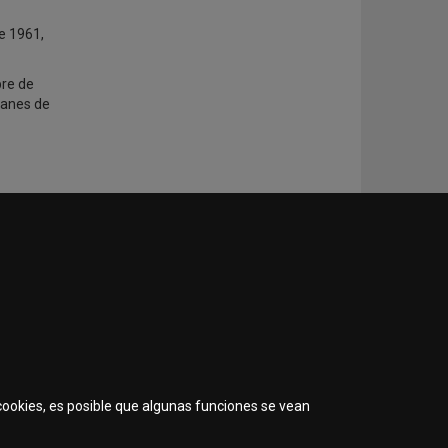
e 1961,
bre de
lanes de
 y Santa
 cookies, es posible que algunas funciones se vean