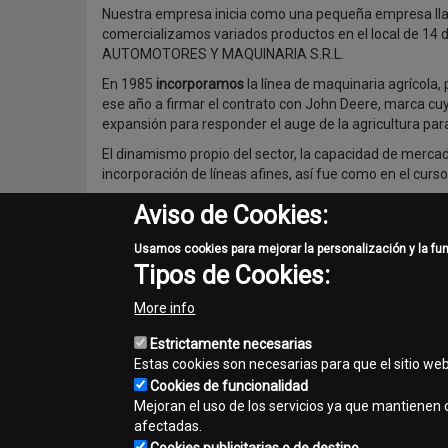
Nuestra empresa inicia como una pequeña empresa ll
comercializamos variados productos en el local de 14 
AUTOMOTORES Y MAQUINARIA S.R.L.
En 1985
incorporamos
la línea de maquinaria agrícola,
ese año a firmar el contrato con John Deere, marca c
expansión para responder el auge de la agricultura pa
El dinamismo propio del sector, la capacidad de mercad
incorporación de líneas afines, así fue como en el curs
Hoy estamos presentes en diferentes ciudades de todo 
Aviso de Cookies:
Teresa; y en el interior del país: Campo 9, Pedro Juan C
Usamos cookies para mejorar la personalización y la fu
Tipos de Cookies:
More info
Share
Estrictamente necesarias
Facebook
Twitter
Email
Estas cookies son necesarias para que el sitio we
Cookies de funcionalidad
Mejoran el uso de los servicios ya que mantienen c
afectadas.
Contacto
Mapa del sitio
Normas de privacidad
A