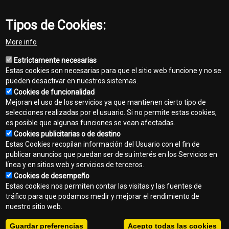
Tipos de Cookies:
Share
More info
Facebook
Twitter
Email
Estrictamente necesarias
Estas cookies son necesarias para que el sitio web funcione y no se
pueden desactivar en nuestros sistemas.
Cookies de funcionalidad
Mejoran el uso de los servicios ya que mantienen cierto tipo de
selecciones realizadas por el usuario. Si no permite estas cookies,
es posible que algunas funciones se vean afectadas.
Contacto
Cookies publicitarias o de destino
Footer
Estas Cookies recopilan información del Usuario con el fin de
Mapa del sitio
publicar anuncios que puedan ser de su interés en los Servicios en
menu
línea y en sitios web y servicios de terceros.
Normas de privacidad
Cookies de desempeño
Estas cookies nos permiten contar las visitas y las fuentes de
Aviso legal
tráfico para que podamos medir y mejorar el rendimiento de
nuestro sitio web.
Copyright © 2026 - Automotores y Maquinaria, S.A.E.C.A. Todos los
derechos reservados.
Guardar preferencias
Acepto todas las cookies