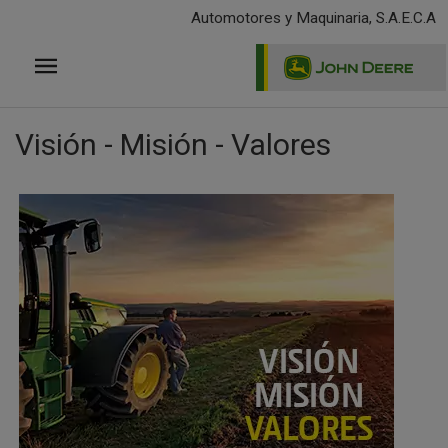
Pasar
Automotores y Maquinaria, S.A.E.C.A
al
contenido
principal
Visión - Misión - Valores