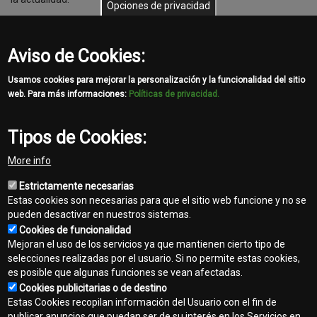
Opciones de privacidad
Automaq John Deere cuenta con varias sucursales distribuidas
en: Fernando de la Mora, J.E. Estigarribia, Sta. Rosa del Aguaray,
Pedro Juan Caballero y Filadelfia.
Aviso de Cookies:
Usamos cookies para mejorar la personalización y la funcionalidad del sitio
Automaq y John Deere colaboran con quienes trabajan la tierra.
web. Para más informaciones:
Políticas de privacidad.
Tipos de Cookies:
Share
More info
Facebook
Twitter
Email
Estrictamente necesarias
Estas cookies son necesarias para que el sitio web funcione y no se
pueden desactivar en nuestros sistemas.
Cookies de funcionalidad
Mejoran el uso de los servicios ya que mantienen cierto tipo de
selecciones realizadas por el usuario. Si no permite estas cookies,
es posible que algunas funciones se vean afectadas.
Contacto
Cookies publicitarias o de destino
Footer
Estas Cookies recopilan información del Usuario con el fin de
Mapa del sitio
publicar anuncios que puedan ser de su interés en los Servicios en