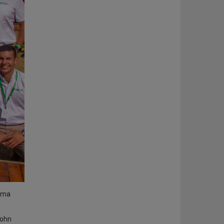
Loma
John