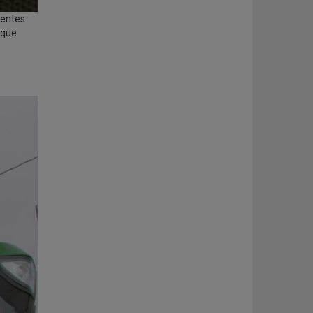
tentes.
 que