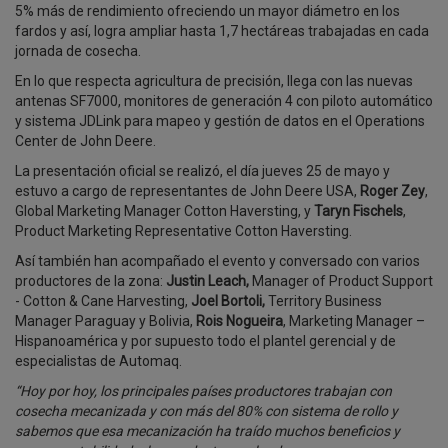
5% más de rendimiento ofreciendo un mayor diámetro en los
fardos y así, logra ampliar hasta 1,7 hectáreas trabajadas en cada
jornada de cosecha.
En lo que respecta agricultura de precisión, llega con las nuevas
antenas SF7000, monitores de generación 4 con piloto automático
y sistema JDLink para mapeo y gestión de datos en el Operations
Center de John Deere.
La presentación oficial se realizó, el día jueves 25 de mayo y
estuvo a cargo de representantes de John Deere USA,
Roger Zey
,
Global Marketing Manager Cotton Haversting, y
Taryn Fischels
,
Product Marketing Representative Cotton Haversting.
Así también han acompañado el evento y conversado con varios
productores de la zona:
Justin Leach,
Manager of Product Support
- Cotton & Cane Harvesting,
Joel Bortoli,
Territory Business
Manager Paraguay y Bolivia,
Rois Nogueira
, Marketing Manager –
Hispanoamérica y por supuesto todo el plantel gerencial y de
especialistas de Automaq.
“Hoy por hoy, los principales países productores trabajan con
cosecha mecanizada y con más del 80% con sistema de rollo y
sabemos que esa mecanización ha traído muchos beneficios y