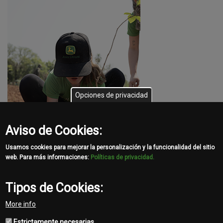
Opciones de privacidad
Aviso de Cookies:
Usamos cookies para mejorar la personalización y la funcionalidad del sitio
web. Para más informaciones:
Políticas de privacidad.
Tipos de Cookies:
Share
More info
Facebook
Twitter
Email
Estrictamente necesarias