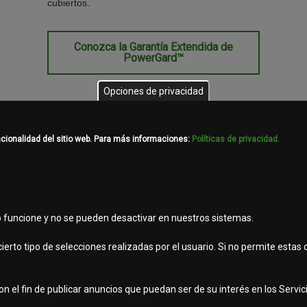
cubiertos.
Conozca la Garantía Extendida de
PowerGard™
Opciones de privacidad
ncionalidad del sitio web. Para más informaciones:
Políticas de privacidad.
También puede estar interesado en…
Financiación de Maquinaria Agrícola
Manuales del Operador
b funcione y no se pueden desactivar en nuestros sistemas.
ierto tipo de selecciones realizadas por el usuario. Si no permite estas
 el fin de publicar anuncios que puedan ser de su interés en los Servicio