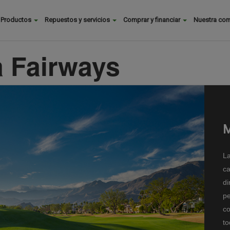
Buscar
Productos
Repuestos y servicios
Comprar y financiar
Nuestra co
Main
menu
 Fairways
M
La
ca
di
pe
co
to