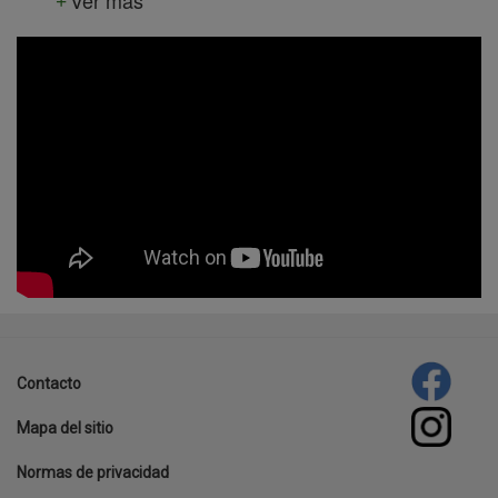
template-
agro
Contacto
Footer
Mapa del sitio
menu
Normas de privacidad