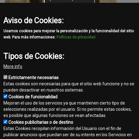
Aviso de Cookies:
Usamos cookies para mejorar la personalización y la funcionalidad del sitio
web. Para más informaciones:
Políticas de privacidad.
Paginación
Primera
« Primera
Página
‹ Anterior
Page
2
Page
3
Page
4
Page
5
Página
6
Page
7
Page
8
Tipos de Cookies:
página
anterior
actual
Page
9
Page
10
Siguiente
Siguiente ›
Última
Última »
More info
página
página
Estrictamente necesarias
Estas cookies son necesarias para que el sitio web funcione y no se
pueden desactivar en nuestros sistemas.
Cookies de funcionalidad
Mejoran el uso de los servicios ya que mantienen cierto tipo de
selecciones realizadas por el usuario. Si no permite estas cookies,
es posible que algunas funciones se vean afectadas.
Contacto
Cookies publicitarias o de destino
Footer
Estas Cookies recopilan información del Usuario con el fin de
Mapa del sitio
publicar anuncios que puedan ser de su interés en los Servicios en