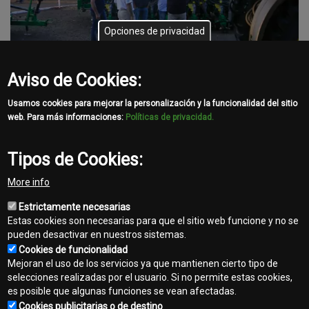
Opciones de privacidad
Aviso de Cookies:
Usamos cookies para mejorar la personalización y la funcionalidad del sitio
web. Para más informaciones:
Políticas de privacidad.
Paginación
Primera
« Primera
Página
‹ Anterior
Page
4
Page
5
Page
6
Page
7
Página
8
Page
9
Page
10
Tipos de Cookies:
página
anterior
actual
Page
11
Page
12
Siguiente
Siguiente ›
Última
Última »
More info
página
página
Estrictamente necesarias
Estas cookies son necesarias para que el sitio web funcione y no se
pueden desactivar en nuestros sistemas.
Cookies de funcionalidad
Mejoran el uso de los servicios ya que mantienen cierto tipo de
selecciones realizadas por el usuario. Si no permite estas cookies,
es posible que algunas funciones se vean afectadas.
Contacto
Cookies publicitarias o de destino